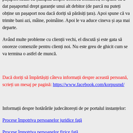
dat pașaportul drept garanție unui alt debitor (de parcă nu puteți
obține un pașaport nou dacă doriți să părăsiți țara). Apoi spune că va
trimite bani azi, mâine, poimâine. Apoi le va aduce cineva și așa mai
departe.
Având multe probleme cu clienții vechi, el discută și este gata să
onoreze comenzile pentru clienți noi. Nu este greu de ghicit cum se
va termina o astfel de muncă.
Dacă doriți să împărtășiți câteva informații despre această persoană,
scrieți un mesaj pe pagină:
https://www.facebook.com/korpusmd/
Informații despre hotărârile judecătorești de pe portalul instanțelor:
Procese împotriva persoanelor juridice faţă
Procese împotriva persoanelor fizice faţă