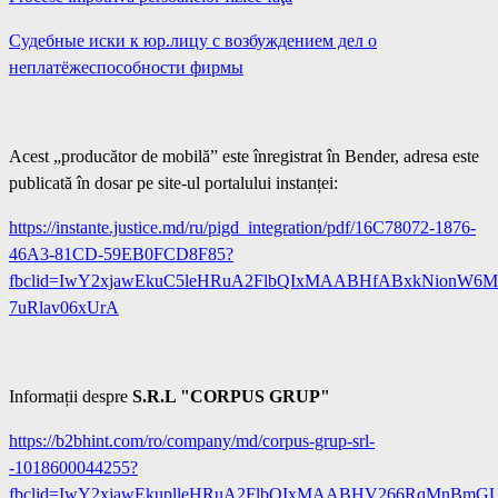
Судебные иски к юр.лицу с возбуждением дел о
неплатёжеспособности фирмы
Acest „producător de mobilă” este înregistrat în Bender, adresa este
publicată în dosar pe site-ul portalului instanței:
https://instante.justice.md/ru/pigd_integration/pdf/16C78072-1876-
46A3-81CD-59EB0FCD8F85?
fbclid=IwY2xjawEkuC5leHRuA2FlbQIxMAABHfABxkNionW6
7uRlav06xUrA
Informații despre
S.R.L "CORPUS GRUP"
https://b2bhint.com/ro/company/md/corpus-grup-srl-
-1018600044255?
fbclid=IwY2xjawEkuplleHRuA2FlbQIxMAABHV266RqMnBmG