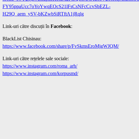
FY95ppaUcc7oYoYwqEOcS21lFsCsNFcCcvSbEZL-
H29Q_aem_ySV-bKZwbSiRTftA1jRqlg
Link-uri către discuții în
Facebook
:
BlackList Chisinau:
https://www.facebook.com/share/p/FvSkmsEroMjgWJQM/
Link-uri către rețelele sale sociale:
https://www.instagram.com/roma_arh/
https://www.instagram.com/korpusmd/