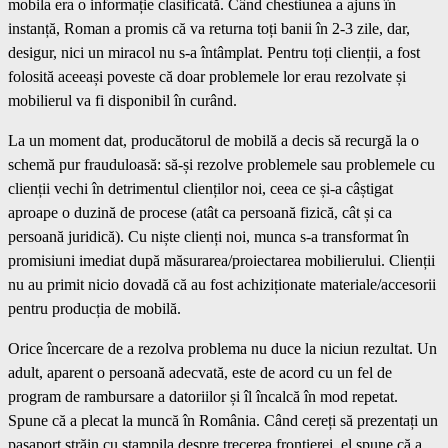
mobila era o informație clasificată. Când chestiunea a ajuns în
instanță, Roman a promis că va returna toți banii în 2-3 zile, dar,
desigur, nici un miracol nu s-a întâmplat. Pentru toți clienții, a fost
folosită aceeași poveste că doar problemele lor erau rezolvate și
mobilierul va fi disponibil în curând.
La un moment dat, producătorul de mobilă a decis să recurgă la o
schemă pur frauduloasă: să-și rezolve problemele sau problemele cu
clienții vechi în detrimentul clienților noi, ceea ce și-a câștigat
aproape o duzină de procese (atât ca persoană fizică, cât și ca
persoană juridică). Cu niște clienți noi, munca s-a transformat în
promisiuni imediat după măsurarea/proiectarea mobilierului. Clienții
nu au primit nicio dovadă că au fost achiziționate materiale/accesorii
pentru producția de mobilă.
Orice încercare de a rezolva problema nu duce la niciun rezultat. Un
adult, aparent o persoană adecvată, este de acord cu un fel de
program de rambursare a datoriilor și îl încalcă în mod repetat.
Spune că a plecat la muncă în România. Când cereți să prezentați un
pașaport străin cu ștampila despre trecerea frontierei, el spune că a