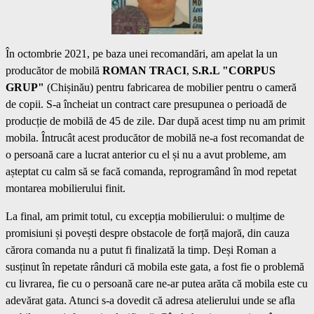
În octombrie 2021, pe baza unei recomandări, am apelat la un
producător de mobilă
ROMAN TRACI
,
S.R.L "CORPUS
GRUP"
(Chișinău) pentru fabricarea de mobilier pentru o cameră
de copii. S-a încheiat un contract care presupunea o perioadă de
producție de mobilă de 45 de zile. Dar după acest timp nu am primit
mobila. Întrucât acest producător de mobilă ne-a fost recomandat de
o persoană care a lucrat anterior cu el și nu a avut probleme, am
așteptat cu calm să se facă comanda, reprogramând în mod repetat
montarea mobilierului finit.
La final, am primit totul, cu excepția mobilierului: o mulțime de
promisiuni și povești despre obstacole de forță majoră, din cauza
cărora comanda nu a putut fi finalizată la timp. Deși Roman a
susținut în repetate rânduri că mobila este gata, a fost fie o problemă
cu livrarea, fie cu o persoană care ne-ar putea arăta că mobila este cu
adevărat gata. Atunci s-a dovedit că adresa atelierului unde se afla